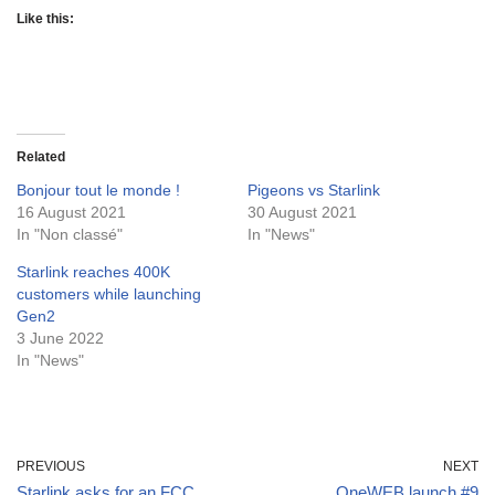
Like this:
Related
Bonjour tout le monde !
Pigeons vs Starlink
16 August 2021
30 August 2021
In "Non classé"
In "News"
Starlink reaches 400K
customers while launching
Gen2
3 June 2022
In "News"
PREVIOUS
NEXT
Starlink asks for an FCC
OneWEB launch #9