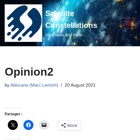
Satellite
Skip
Constellations
to
content
Info, news and more...
Opinion2
by
Aldorane (Marc Leminh)
20 August 2021
Partager :
More