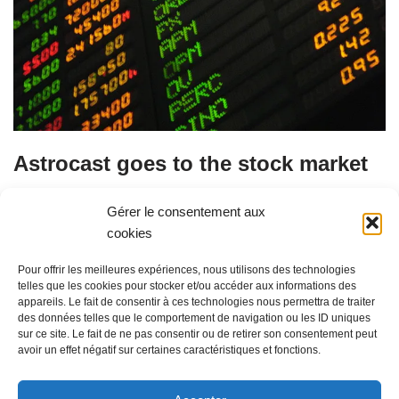
Astrocast goes to the stock market
by
Aldorane (Marc Leminh)
26 August 2021
Gérer le consentement aux
cookies
Swiss IoT company just raised 40M Swiss Francs from the
Oslo stock market thanks to its successful IPO. The shares
Pour offrir les meilleures expériences, nous utilisons des technologies
ended at +166% by the…
Read More »
telles que les cookies pour stocker et/ou accéder aux informations des
appareils. Le fait de consentir à ces technologies nous permettra de traiter
des données telles que le comportement de navigation ou les ID uniques
sur ce site. Le fait de ne pas consentir ou de retirer son consentement peut
avoir un effet négatif sur certaines caractéristiques et fonctions.